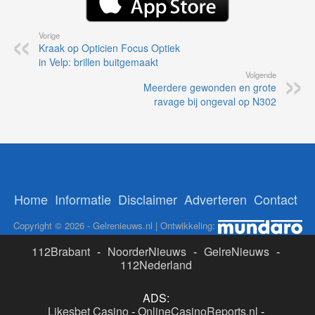
Vorige
Kraak op Opticien Focus Optiek
in Velp: brillen buitgemaakt
Volgende
Meerdere gewonden en grote
ravage bij ongeval op N302
Home
Informatie
Disclaimer
Adverteren
Contact
Copyright © 2026 - Gelrenieuws.nl | Ontwikkeling:
112Brabant
-
NoorderNieuws
-
GelreNieuws
-
112Nederland
ADS:
Likesbet Casino
-
OnlineCasinoReports.nl
-