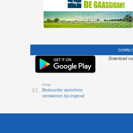
DOWNLO
Download nu o
Vorige
Bestuurder spoorloos
verdwenen bij ongeval