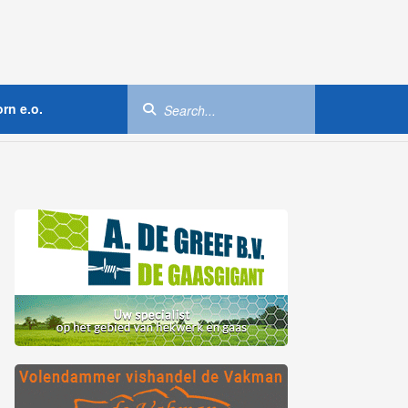
rn e.o.