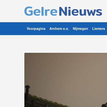
Voorpagina
Arnhem e.o.
Nijmegen
Liemers