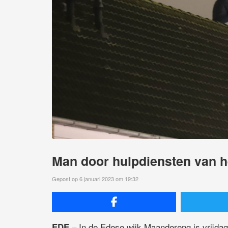
Man door hulpdiensten van h
Gepost op 6 januari 2023 om 19:32
– In de Edese wijk Maandereng is vrijda
EDE