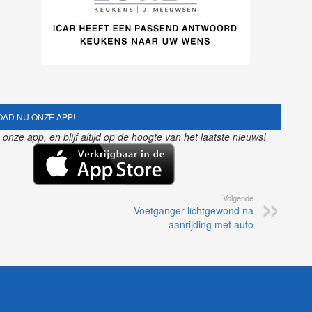
AD NU ONZE APP!
nze app, en blijf altijd op de hoogte van het laatste nieuws!
Volgende
Voetganger lichtgewond na
aanrijding met auto