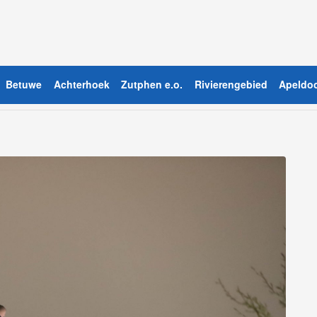
Betuwe
Achterhoek
Zutphen e.o.
Rivierengebied
Apeldoo