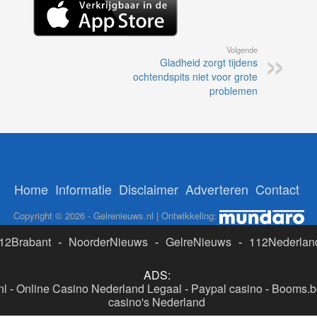
Volgende
Gladheid zorgt tijdens
ochtendspits niet voor grote
problemen
Home
Informatie
Disclaimer
Adverteren
Contact
Copyright © 2026 - Gelrenieuws.nl | Ontwikkeling:
12Brabant
-
NoorderNieuws
-
GelreNieuws
-
112Nederlan
ADS:
nl
-
Online Casino Nederland Legaal
-
Paypal casino
-
Booms.be
casino's Nederland