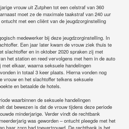
arige vrouw uit Zutphen tot een celstraf van 360
arnaast moet ze de maximale taakstraf van 240 uur
ontucht met een cliënt van de jeugdzorginstelling
ogisch medewerker bij deze jeugdzorginstelling. In
chtoffer. Een jaar later kwam de vrouw ziek thuis te
et slachtoffer en in oktober 2020 spraken zij met
 van het station en reed vervolgens met hem in de auto
ij met elkaar, waarna seksuele handelingen
 vonden in totaal 3 keer plaats. Hierna vonden nog
e vrouw en het slachtoffer telkens seksuele
oekte en betaalde de hotels.
eriode waarbinnen de seksuele handelingen
lt dat bewezen is dat de vrouw tijdens deze periode
rouwde minderjarige. Verder vindt de rechtbank
 meerderjarig was geworden – ontucht pleegde met het
aan haar zorg had toevertrouwd. De rechtbank is het