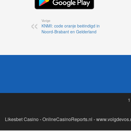
Vorige
KNMI: code oranje beëindigd in
Noord-Brabant en Gelderland
1
Likesbet Casino
-
OnlineCasinoReports.nl
-
www.volgdevos.