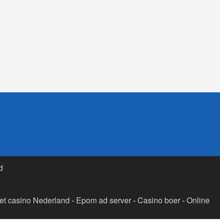
d
t casino Nederland
-
Epom ad server
-
Casino boer
-
Online