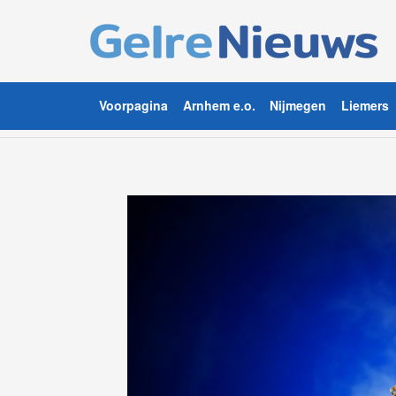
Voorpagina
Arnhem e.o.
Nijmegen
Liemers