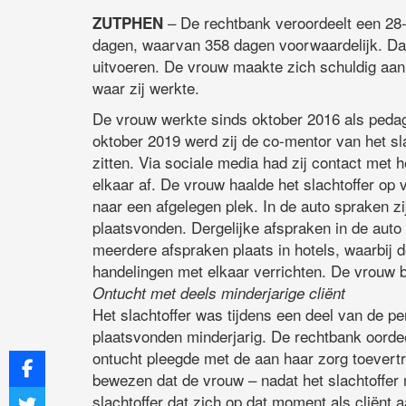
– De rechtbank veroordeelt een 28-j
ZUTPHEN
dagen, waarvan 358 dagen voorwaardelijk. Da
uitvoeren. De vrouw maakte zich schuldig aan 
waar zij werkte.
De vrouw werkte sinds oktober 2016 als pedag
oktober 2019 werd zij de co-mentor van het sla
zitten. Via sociale media had zij contact met h
elkaar af. De vrouw haalde het slachtoffer op
naar een afgelegen plek. In de auto spraken z
plaatsvonden. Dergelijke afspraken in de auto
meerdere afspraken plaats in hotels, waarbij d
handelingen met elkaar verrichten. De vrouw b
Ontucht met deels minderjarige cliënt
Het slachtoffer was tijdens een deel van de p
plaatsvonden minderjarig. De rechtbank oordee
ontucht pleegde met de aan haar zorg toevert
bewezen dat de vrouw – nadat het slachtoffer
slachtoffer dat zich op dat moment als cliënt 