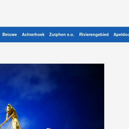
Betuwe
Achterhoek
Zutphen e.o.
Rivierengebied
Apeldoo