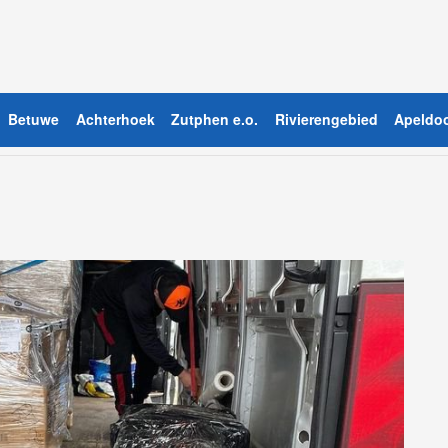
Betuwe
Achterhoek
Zutphen e.o.
Rivierengebied
Apeldoo