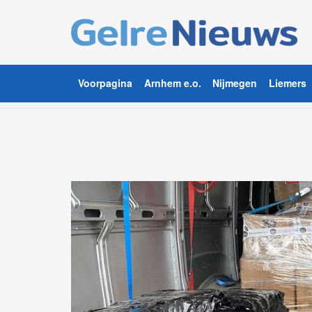
Voorpagina
Arnhem e.o.
Nijmegen
Liemers