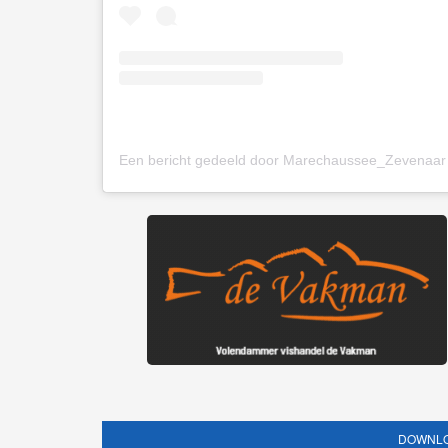
DOWNLO
Download nu o
Vorige
Buurtbewoners melden
uitslaande brand in