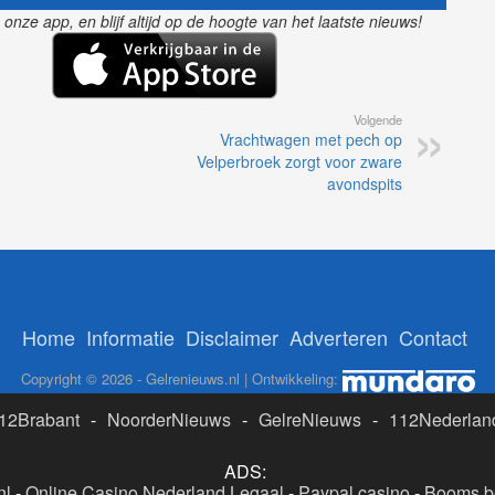
avondspits
Home
Informatie
Disclaimer
Adverteren
Contact
Copyright © 2026 - Gelrenieuws.nl | Ontwikkeling:
12Brabant
-
NoorderNieuws
-
GelreNieuws
-
112Nederlan
ADS:
nl
-
Online Casino Nederland Legaal
-
Paypal casino
-
Booms.be
casino's Nederland