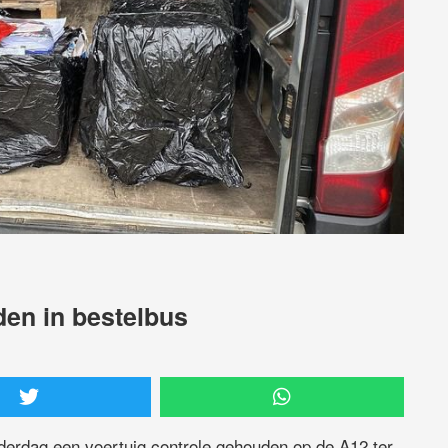
den in bestelbus
erdag een voertuig controle gehouden op de A12 ter