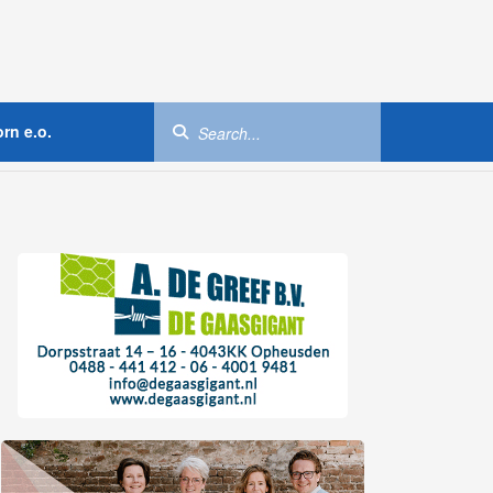
rn e.o.