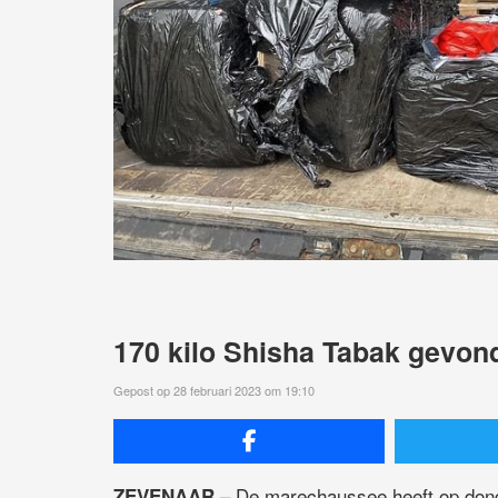
170 kilo Shisha Tabak gevon
Gepost op 28 februari 2023 om 19:10
– De marechaussee heeft op dond
ZEVENAAR