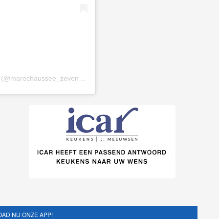
Een bericht gedeeld door Marechaussee_Zevenaar (@marechaussee_zevenaar)
AD NU ONZE APP!
nze app, en blijf altijd op de hoogte van het laatste nieuws!
Volgende
Vrachtwagen met pech op
Velperbroek zorgt voor zware