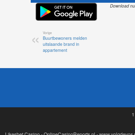
appartement
1
Likesbet Casino
-
OnlineCasinoReports.nl
-
www.volgdevos.