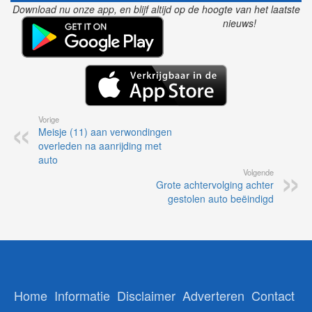
Download nu onze app, en blijf altijd op de hoogte van het laatste
nieuws!
Vorige
Meisje (11) aan verwondingen
overleden na aanrijding met
auto
Volgende
Grote achtervolging achter
gestolen auto beëindigd
Home
Informatie
Disclaimer
Adverteren
Contact