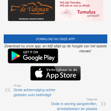
DOWNLOAD NU ONZE APP!
Download nu onze app, en blijf altijd op de hoogte van het laatste
nieuws!
Vorige
Grote achtervolging achter
gestolen auto beëindigd
Volgende
Dode in woning aangetroffen,
arrestatieteam ter plaatse