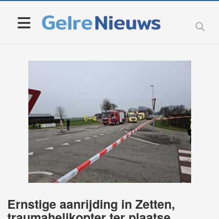
Ernstige aanrijding in Zetten,
traumahelikopter ter plaatse