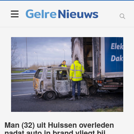
Man (32) uit Huissen overleden
nadat auto in brand vliegt bij