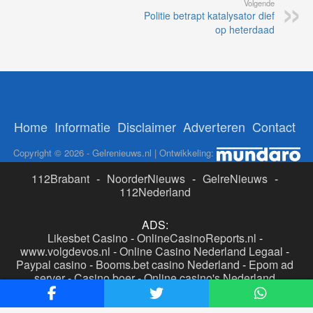
Volgende
Politie betrapt katalysator dief
op heterdaad
Home
Informatie
Disclaimer
Adverteren
Contact
Copyright © 2026 - Gelrenieuws.nl | Ontwikkeling:
112Brabant
-
NoorderNieuws
-
GelreNieuws
-
112Nederland
ADS:
Likesbet Casino
-
OnlineCasinoReports.nl
-
www.volgdevos.nl
-
Online Casino Nederland Legaal
-
Paypal casino
-
Booms.bet casino Nederland
-
Epom ad
server
-
Casino boer
-
Online casino's Nederland