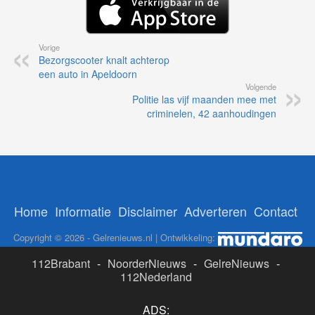
Vorige
Bezorgscooter knalt achterop
een auto in Apeldoorn
Volgende
Politie las vijf maanden mee met
criminelen, 42 aanhoudingen
Home
Informatie
Disclaimer
Adverteren
Contact
Copyright © 2026 - Gelrenieuws.nl | Ontwikkeling:
112Brabant
-
NoorderNieuws
-
GelreNieuws
-
112Nederland
ADS: