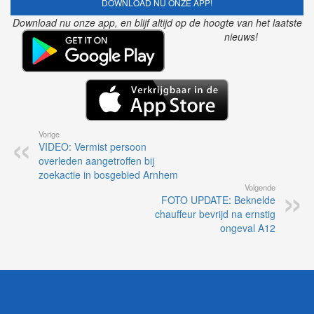
DOWNLOAD NU ONZE APP!
Download nu onze app, en blijf altijd op de hoogte van het laatste
nieuws!
Vorige
VIDEO: Vermist persoon
overleden aangetroffen bij
zoekactie in bosgebied Arnhem
Volgende
FOTO UPDATE: Beknelde
chauffeur bevrijd na ernstig
ongeval A12