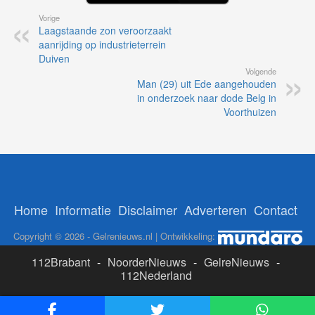
Vorige
Laagstaande zon veroorzaakt
aanrijding op industrieterrein
Duiven
Volgende
Man (29) uit Ede aangehouden
in onderzoek naar dode Belg in
Voorthuizen
Home
Informatie
Disclaimer
Adverteren
Contact
Copyright © 2026 - Gelrenieuws.nl | Ontwikkeling:
112Brabant
-
NoorderNieuws
-
GelreNieuws
-
112Nederland
ADS: