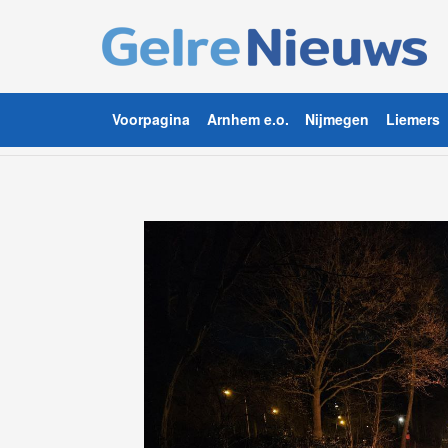
Voorpagina
Arnhem e.o.
Nijmegen
Liemers