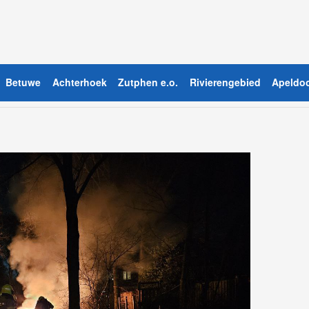
Betuwe
Achterhoek
Zutphen e.o.
Rivierengebied
Apeldoo