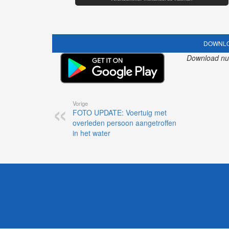
DOWNLO
Download nu o
Vorige
FOTO UPDATE: Voertuig met
overleden persoon aangetroffen
in het water