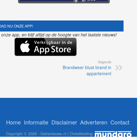
AD NU ONZE APP!
nze app, en blijf altijd op de hoogte van het laatste nieuws!
Volgende
Brandweer blust brand in
appartement
Home
Informatie
Disclaimer
Adverteren
Contact
Copyright © 2026 - Gelrenieuws.nl | Ontwikkeling: