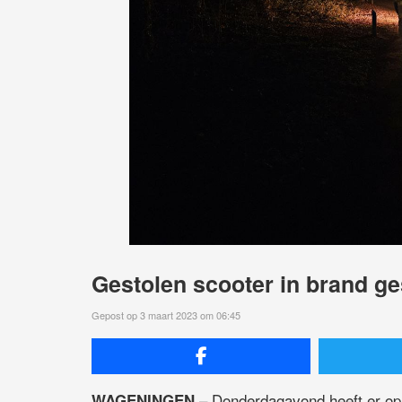
Gestolen scooter in brand g
Gepost op 3 maart 2023 om 06:45
– Donderdagavond heeft er op
WAGENINGEN