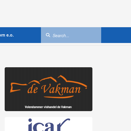
rn e.o.