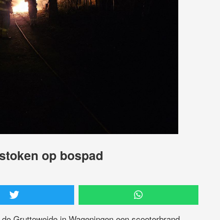
estoken op bospad
 de Gruttoweide in Wageningen een scooterbrand