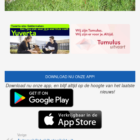
DOWNLOAD NU ONZE APP!
Download nu onze app, en blijf altijd op de hoogte van het laatste
nieuws!
Vorige