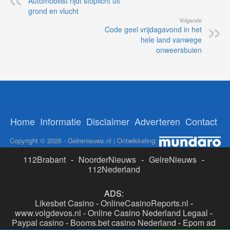
Automobilist rijdt stoplicht uit
grond en vlucht
Volgende
Code geel vrijdagavond in het
hele land vanwege
onweersbuien
Home
Informatie
Disclaimer
Adverteren
Contact
Copyright © 2026 - Gelrenieuws.nl | Ontwikkeling:
112Brabant
-
NoorderNieuws
-
GelreNieuws
-
112Nederland
ADS:
Likesbet Casino
-
OnlineCasinoReports.nl
-
www.volgdevos.nl
-
Online Casino Nederland Legaal
-
Paypal casino
-
Booms.bet casino Nederland
-
Epom ad