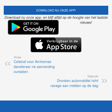
DOWNLOAD NU ONZE APP!
Download nu onze app, en blijf altijd op de hoogte van het laatste
nieuws!
Vorige
Celstraf voor Arnhemse
dansleraar na aanranding
cursisten
Volgende
Dronken automobilist richt
ravage aan midden op de dag