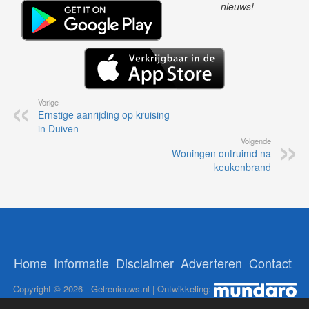
nieuws!
Vorige
Ernstige aanrijding op kruising
in Duiven
Volgende
Woningen ontruimd na
keukenbrand
Home
Informatie
Disclaimer
Adverteren
Contact
Copyright © 2026 - Gelrenieuws.nl | Ontwikkeling: