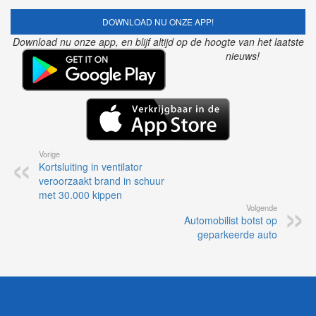
DOWNLOAD NU ONZE APP!
Download nu onze app, en blijf altijd op de hoogte van het laatste
nieuws!
Vorige
Kortsluiting in ventilator
veroorzaakt brand in schuur
met 30.000 kippen
Volgende
Automobilist botst op
geparkeerde auto