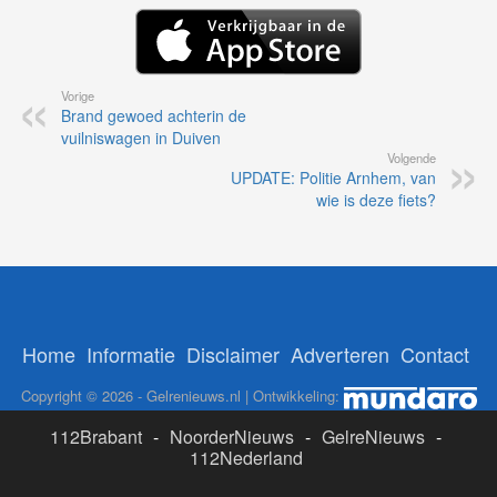
Vorige
Brand gewoed achterin de
vuilniswagen in Duiven
Volgende
UPDATE: Politie Arnhem, van
wie is deze fiets?
Home
Informatie
Disclaimer
Adverteren
Contact
Copyright © 2026 - Gelrenieuws.nl | Ontwikkeling:
112Brabant
-
NoorderNieuws
-
GelreNieuws
-
112Nederland