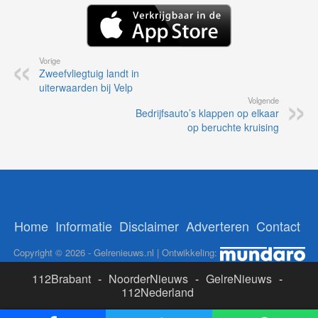
Vorige
Zweefvliegtuig landt in
uiterwaarden bij Velp
Volgende
Bedrijfsauto’s klappen op elkaar
op beruchte kruising
Home
Informatie
Disclaimer
Adverteren
Contact
Copyright © 2026 - Gelrenieuws.nl | Ontwikkeling:
112Brabant
-
NoorderNieuws
-
GelreNieuws
-
112Nederland