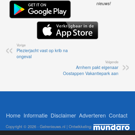
nieuws!
Vorige
Plezierjacht vast op krib na
ongeval
Volgende
Arnhem pakt eigenaar
Oostappen Vakantiepark aan
Home
Informatie
Disclaimer
Adverteren
Contact
Copyright © 2026 - Gelrenieuws.nl | Ontwikkeling: