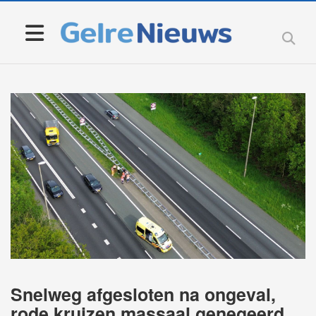
Snelweg afgesloten na ongeval,
rode kruizen massaal genegeerd