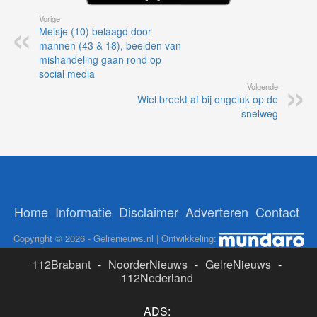
Vorige
Meisje (10) belaagd door
mannen (43 & 18), beelden van
mishandeling gaan rond op
social media
Volgende
Wiel breekt af bij ongeluk op de
snelweg
Home
Informatie
Disclaimer
Adverteren
Contact
Copyright © 2026 - Gelrenieuws.nl | Ontwikkeling:
112Brabant
-
NoorderNieuws
-
GelreNieuws
-
112Nederland
ADS: