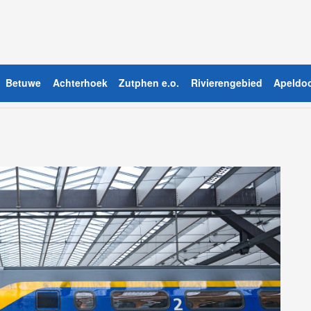
Betuwe
Achterhoek
Zutphen e.o.
Rivierengebied
Apeldoo