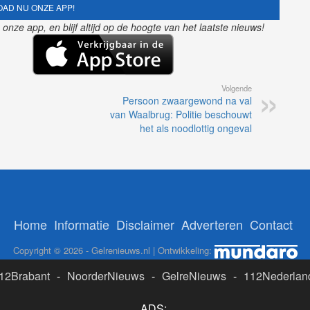
AD NU ONZE APP!
nze app, en blijf altijd op de hoogte van het laatste nieuws!
Volgende
Persoon zwaargewond na val
van Waalbrug: Politie beschouwt
het als noodlottig ongeval
Home
Informatie
Disclaimer
Adverteren
Contact
Copyright © 2026 - Gelrenieuws.nl | Ontwikkeling:
12Brabant
-
NoorderNieuws
-
GelreNieuws
-
112Nederlan
ADS: