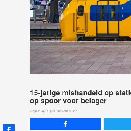
15-jarige mishandeld op stat
op spoor voor belager
Gepost op 22 juni 2023 om 13:20