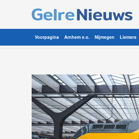
Voorpagina
Arnhem e.o.
Nijmegen
Liemers