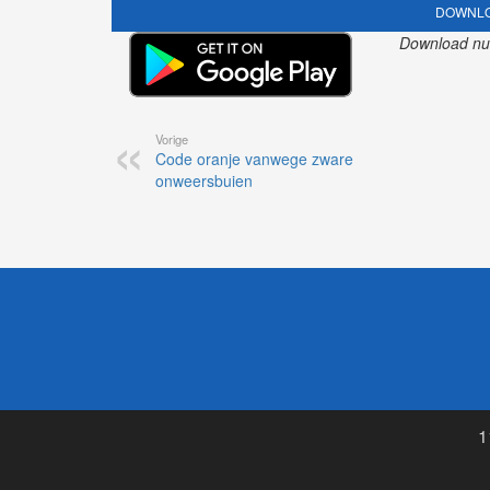
DOWNLO
Download nu o
Vorige
Code oranje vanwege zware
onweersbuien
1