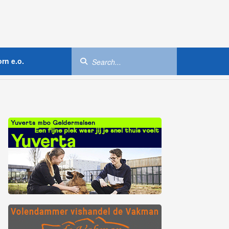
rn e.o.