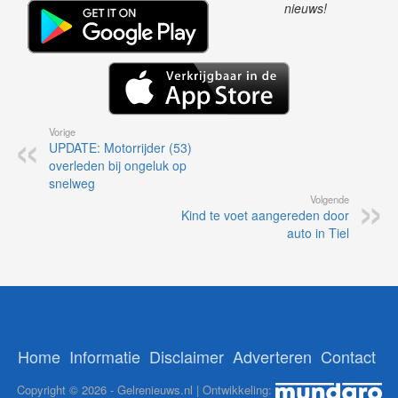
nieuws!
Vorige
UPDATE: Motorrijder (53)
overleden bij ongeluk op
snelweg
Volgende
Kind te voet aangereden door
auto in Tiel
Home
Informatie
Disclaimer
Adverteren
Contact
Copyright © 2026 - Gelrenieuws.nl | Ontwikkeling: