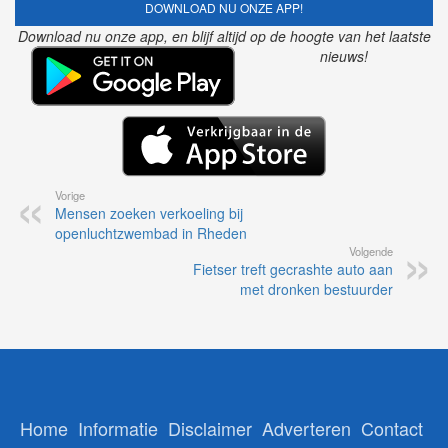
DOWNLOAD NU ONZE APP!
Download nu onze app, en blijf altijd op de hoogte van het laatste
nieuws!
Vorige
Mensen zoeken verkoeling bij
openluchtzwembad in Rheden
Volgende
Fietser treft gecrashte auto aan
met dronken bestuurder
Home
Informatie
Disclaimer
Adverteren
Contact