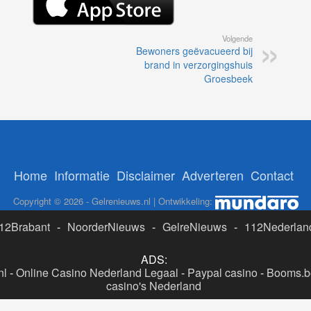
Volgende
Bewoners geëvacueerd bij
brand in verzorgingshuis
Groesbeek
Home
Informatie
Disclaimer
Adverteren
Contact
Copyright © 2026 - Gelrenieuws.nl | Ontwikkeling:
12Brabant
-
NoorderNieuws
-
GelreNieuws
-
112Nederlan
ADS:
nl
-
Online Casino Nederland Legaal
-
Paypal casino
-
Booms.be
casino's Nederland