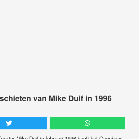
dschieten van Mike Duif in 1996
orter Mike Duif in februari 1996 heeft het Openbaar