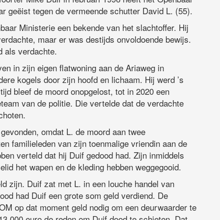
aar geëist tegen de vermeende schutter David L. (55).
baar Ministerie een bekende van het slachtoffer. Hij
verdachte, maar er was destijds onvoldoende bewijs.
d als verdachte.
ven in zijn eigen flatwoning aan de Ariaweg in
re kogels door zijn hoofd en lichaam. Hij werd ’s
jd bleef de moord onopgelost, tot in 2020 een
team van de politie. Die vertelde dat de verdachte
choten.
s gevonden, omdat L. de moord aan twee
n familieleden van zijn toenmalige vriendin aan de
ebben verteld dat hij Duif gedood had. Zijn inmiddels
ielid het wapen en de kleding hebben weggegooid.
d zijn. Duif zat met L. in een louche handel van
dood had Duif een grote som geld verdiend. De
t OM op dat moment geld nodig om een deurwaarder te
13.000 euro de reden om Duif dood te schieten. Dat