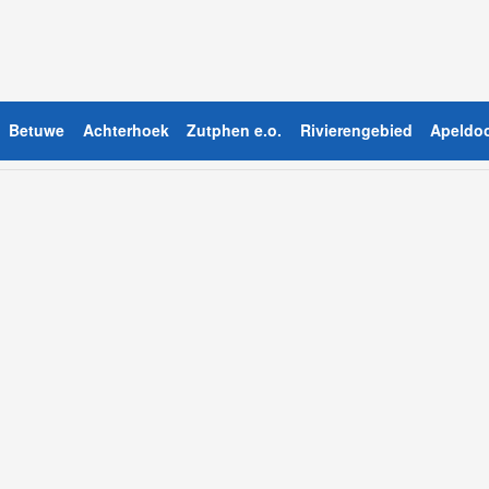
Betuwe
Achterhoek
Zutphen e.o.
Rivierengebied
Apeldoo