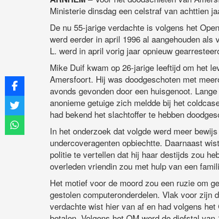
Ministerie dinsdag een celstraf van achttien j
De nu 55-jarige verdachte is volgens het Open
werd eerder in april 1996 al aangehouden als 
L. werd in april vorig jaar opnieuw gearresteer
Mike Duif kwam op 26-jarige leeftijd om het le
Amersfoort. Hij was doodgeschoten met meerde
avonds gevonden door een huisgenoot. Lange ti
anonieme getuige zich meldde bij het coldcase
had bekend het slachtoffer te hebben doodges
In het onderzoek dat volgde werd meer bewij
undercoveragenten opbiechtte. Daarnaast wiste
politie te vertellen dat hij haar destijds zou h
overleden vriendin zou met hulp van een famil
Het motief voor de moord zou een ruzie om gel
gestolen computeronderdelen. Vlak voor zijn 
verdachte wist hier van af en had volgens he
betalen. Volgens het OM werd de diefstal van 