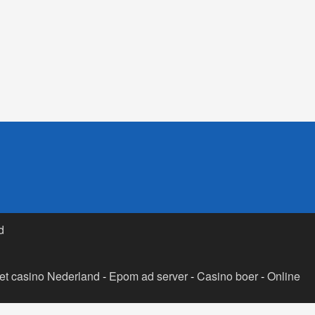
d
t casino Nederland
-
Epom ad server
-
Casino boer
-
Online