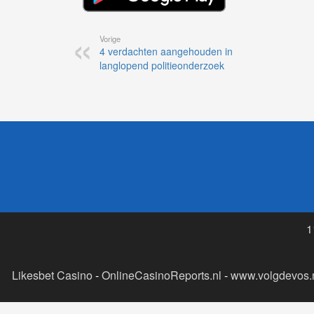
Vorige
4 verdachten aangehouden in
langlopend politieonderzoek
1
Likesbet Casino
-
OnlineCasinoReports.nl
-
www.volgdevos.