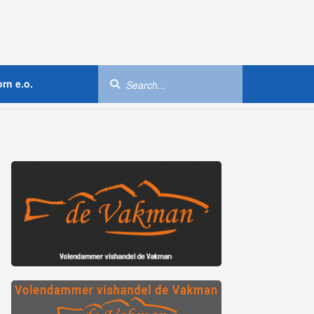
rn e.o.