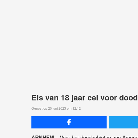
Eis van 18 jaar cel voor doo
Gepost op 20 juni 2023 om 12:12
– Voor het doodschieten van Amersfo
ARNHEM