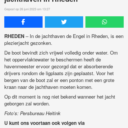
Gepost op 26 juni 2023 om 13:27
– In de jachthaven de Engel in Rheden, is een
RHEDEN
plezierjacht gezonken.
De boot bevindt zich vrijwel volledig onder water. Om
het oppervlaktewater te beschermen heeft de
havenmeester ervoor gezorgd dat er absorberende
drijvers rondom de ligplaats zijn geplaatst. Voor het
bergen van de boot zal er een ponton met een grote
kraan naar de jachthaven moeten komen.
Op dit moment is nog niet bekend wanneer het jacht
geborgen zal worden.
Foto’s: Persbureau Heitink
U kunt ons voortaan ook volgen via