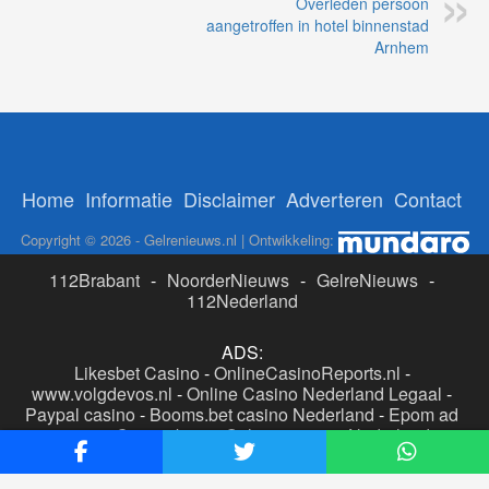
Overleden persoon
aangetroffen in hotel binnenstad
Arnhem
Home
Informatie
Disclaimer
Adverteren
Contact
Copyright © 2026 - Gelrenieuws.nl | Ontwikkeling:
112Brabant
-
NoorderNieuws
-
GelreNieuws
-
112Nederland
ADS:
Likesbet Casino
-
OnlineCasinoReports.nl
-
www.volgdevos.nl
-
Online Casino Nederland Legaal
-
Paypal casino
-
Booms.bet casino Nederland
-
Epom ad
server
-
Casino boer
-
Online casino's Nederland