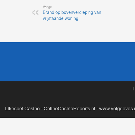
Vorige
Brand op bovenverdieping van
vrijstaande woning
1
Likesbet Casino
-
OnlineCasinoReports.nl
-
www.volgdevos.