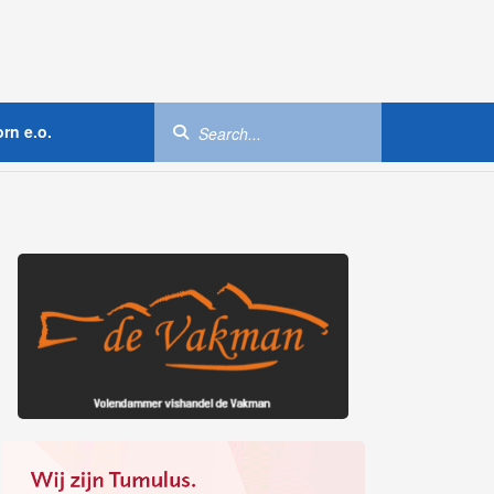
rn e.o.