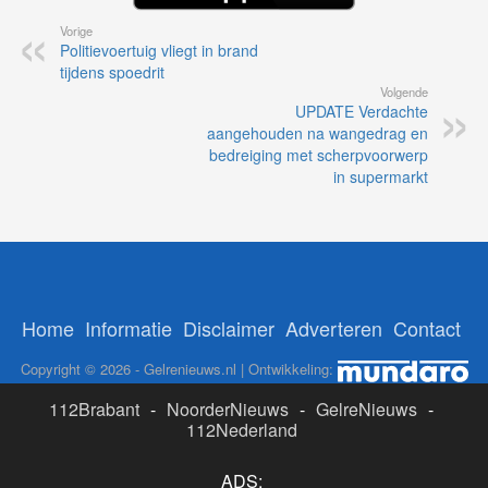
Vorige
Politievoertuig vliegt in brand
tijdens spoedrit
Volgende
UPDATE Verdachte
aangehouden na wangedrag en
bedreiging met scherpvoorwerp
in supermarkt
Home
Informatie
Disclaimer
Adverteren
Contact
Copyright © 2026 - Gelrenieuws.nl | Ontwikkeling:
112Brabant
-
NoorderNieuws
-
GelreNieuws
-
112Nederland
ADS: