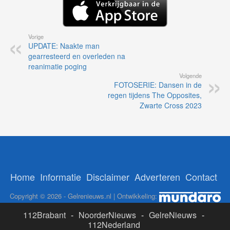
Vorige
UPDATE: Naakte man
gearresteerd en overleden na
reanimatie poging
Volgende
FOTOSERIE: Dansen in de
regen tijdens The Opposites,
Zwarte Cross 2023
Home
Informatie
Disclaimer
Adverteren
Contact
Copyright © 2026 - Gelrenieuws.nl | Ontwikkeling:
112Brabant
-
NoorderNieuws
-
GelreNieuws
-
112Nederland