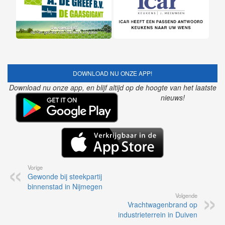
DOWNLOAD NU ONZE APP!
Download nu onze app, en blijf altijd op de hoogte van het laatste
nieuws!
Vorige
Gewonde bij steekpartij
binnenstad in Nijmegen
Volgende
Vrachtwagenbrand op
industrieterrein in Duiven