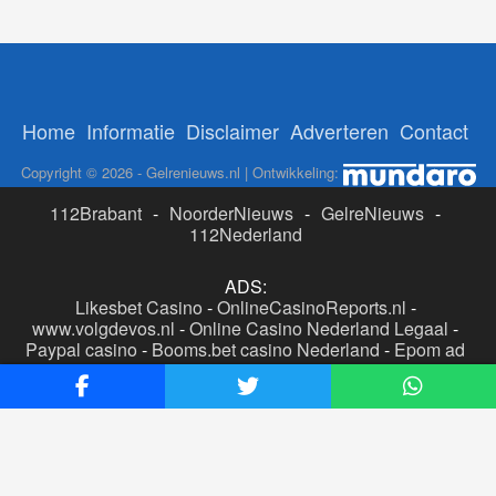
Home
Informatie
Disclaimer
Adverteren
Contact
Copyright © 2026 - Gelrenieuws.nl | Ontwikkeling:
112Brabant
-
NoorderNieuws
-
GelreNieuws
-
112Nederland
ADS:
Likesbet Casino
-
OnlineCasinoReports.nl
-
www.volgdevos.nl
-
Online Casino Nederland Legaal
-
Paypal casino
-
Booms.bet casino Nederland
-
Epom ad
server
-
Casino boer
-
Online casino's Nederland