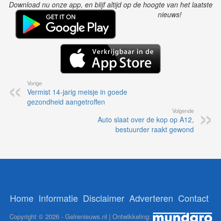
Download nu onze app, en blijf altijd op de hoogte van het laatste
nieuws!
Vorige
Vermist 14-jarig meisje in goede
gezondheid aangetroffen
Volgende
Auto slaat over de kop op A12,
bestuurder raakt gewond
Home
Informatie
Disclaimer
Adverteren
Contact
Copyright © 2026 - Gelrenieuws.nl | Ontwikkeling: