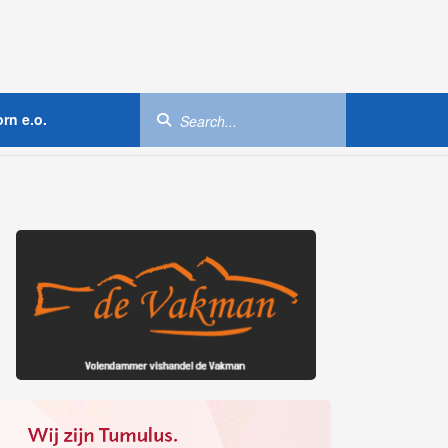
rn e.o.