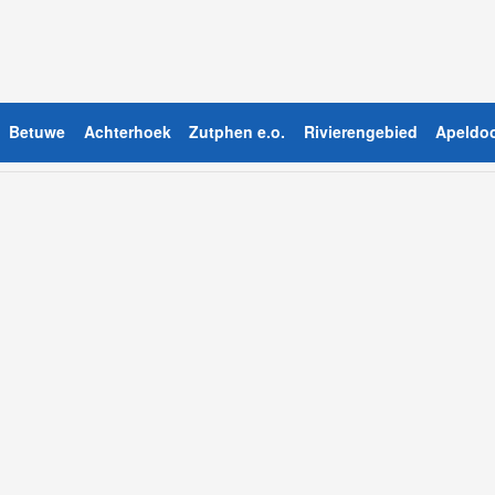
Betuwe
Achterhoek
Zutphen e.o.
Rivierengebied
Apeldoo