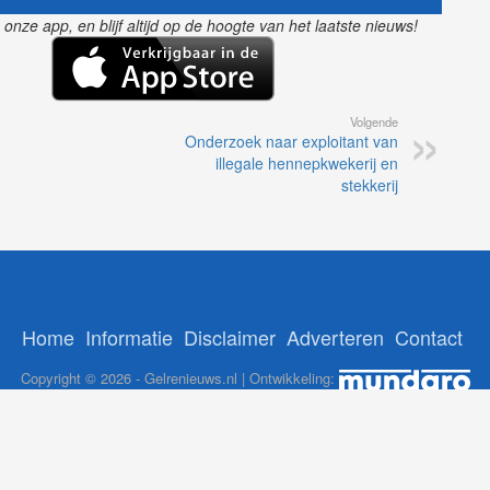
nze app, en blijf altijd op de hoogte van het laatste nieuws!
Volgende
Onderzoek naar exploitant van
illegale hennepkwekerij en
stekkerij
Home
Informatie
Disclaimer
Adverteren
Contact
Copyright © 2026 - Gelrenieuws.nl | Ontwikkeling:
12Brabant
-
NoorderNieuws
-
GelreNieuws
-
112Nederlan
ADS: