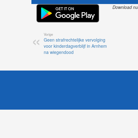
Download nu o
Vorige
Geen strafrechtelijke vervolging
voor kinderdagverblijf in Arnhem
na wiegendood
1