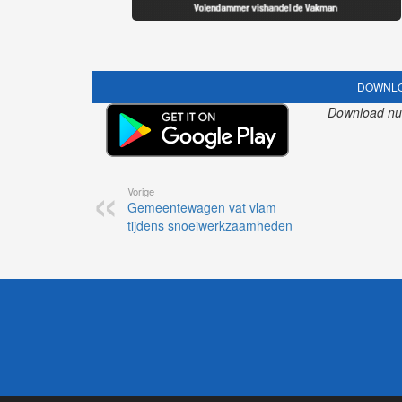
DOWNLO
Download nu o
Vorige
Gemeentewagen vat vlam
tijdens snoeiwerkzaamheden