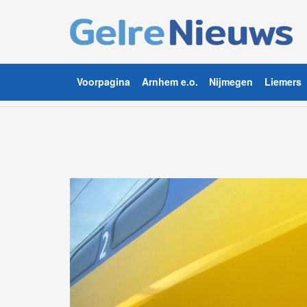
Voorpagina
Arnhem e.o.
Nijmegen
Liemers