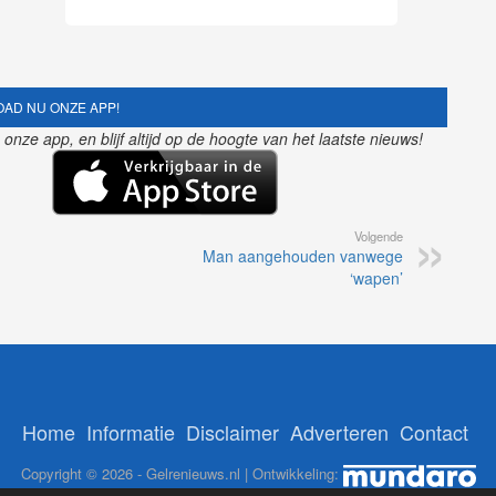
AD NU ONZE APP!
nze app, en blijf altijd op de hoogte van het laatste nieuws!
Volgende
Man aangehouden vanwege
‘wapen’
Home
Informatie
Disclaimer
Adverteren
Contact
Copyright © 2026 - Gelrenieuws.nl | Ontwikkeling: