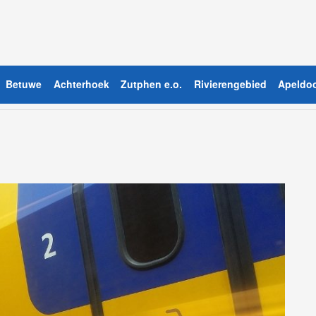
Betuwe
Achterhoek
Zutphen e.o.
Rivierengebied
Apeldoo