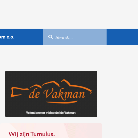
rn e.o.