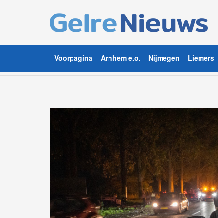
Voorpagina
Arnhem e.o.
Nijmegen
Liemers