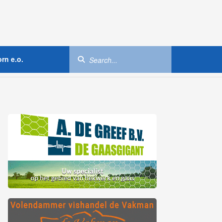
rn e.o.