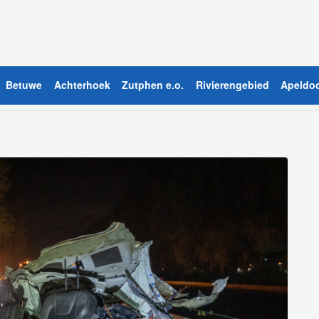
Betuwe
Achterhoek
Zutphen e.o.
Rivierengebied
Apeldoo