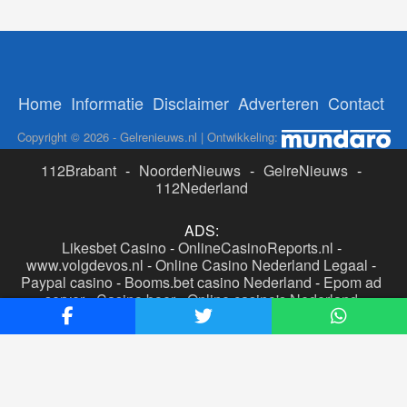
Home
Informatie
Disclaimer
Adverteren
Contact
Copyright © 2026 - Gelrenieuws.nl | Ontwikkeling:
112Brabant
-
NoorderNieuws
-
GelreNieuws
-
112Nederland
ADS:
Likesbet Casino
-
OnlineCasinoReports.nl
-
www.volgdevos.nl
-
Online Casino Nederland Legaal
-
Paypal casino
-
Booms.bet casino Nederland
-
Epom ad
server
-
Casino boer
-
Online casino's Nederland