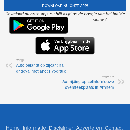
DOWNLOAD NU ONZE APP!
Download nu onze app, en blijf altijd op de hoogte van het laatste
nieuws!
Vorige
Auto belandt op zijkant na
ongeval met ander voertuig
Volgende
Aanrijding op splinternieuwe
oversteekplaats in Arnhem
Home
Informatie
Disclaimer
Adverteren
Contact