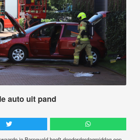
 auto uit pand
rwaarde in Barneveld heeft donderderdagmiddag een