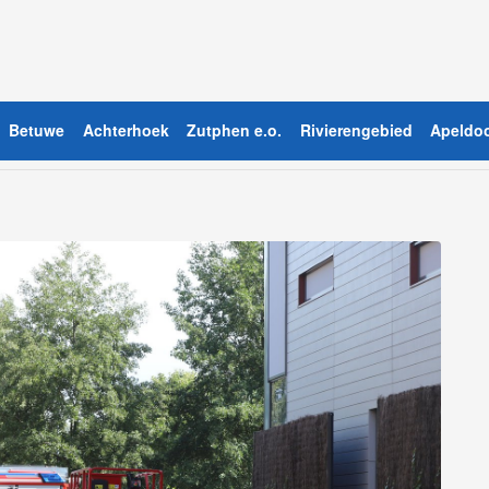
Betuwe
Achterhoek
Zutphen e.o.
Rivierengebied
Apeldoo