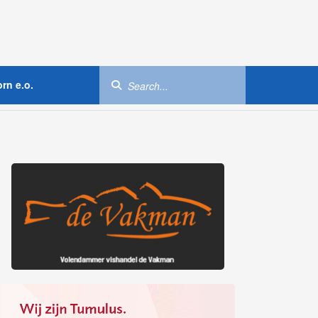
rn e.o.