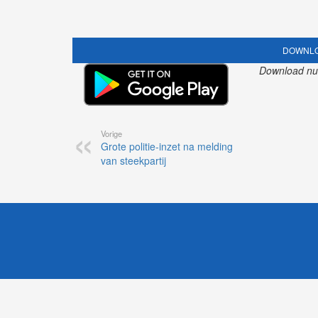
DOWNLO
Download nu o
Vorige
Grote politie-inzet na melding
van steekpartij
1