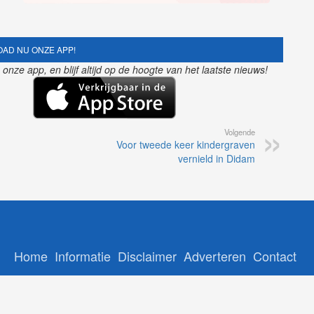
AD NU ONZE APP!
nze app, en blijf altijd op de hoogte van het laatste nieuws!
Volgende
Voor tweede keer kindergraven
vernield in Didam
Home
Informatie
Disclaimer
Adverteren
Contact
Copyright © 2026 - Gelrenieuws.nl | Ontwikkeling:
12Brabant
-
NoorderNieuws
-
GelreNieuws
-
112Nederlan