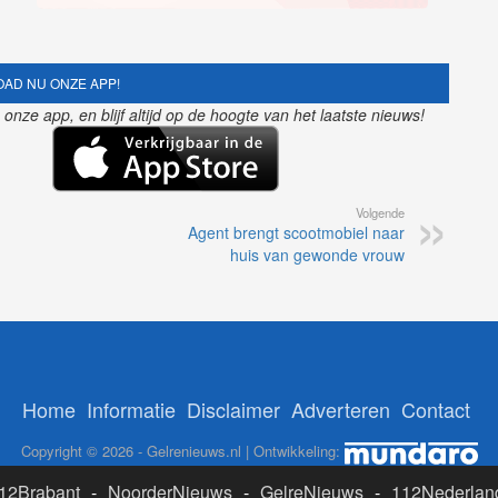
AD NU ONZE APP!
nze app, en blijf altijd op de hoogte van het laatste nieuws!
Volgende
Agent brengt scootmobiel naar
huis van gewonde vrouw
Home
Informatie
Disclaimer
Adverteren
Contact
Copyright © 2026 - Gelrenieuws.nl | Ontwikkeling:
12Brabant
-
NoorderNieuws
-
GelreNieuws
-
112Nederlan