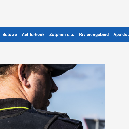
Betuwe
Achterhoek
Zutphen e.o.
Rivierengebied
Apeldoo