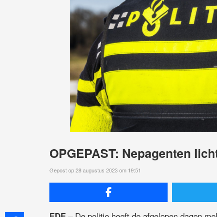
OPGEPAST: Nepagenten lichte
Gepost op 28 augustus 2023 om 19:51
– De politie heeft de afgelopen dagen me
EDE