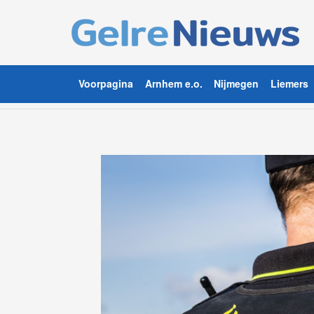
Voorpagina
Arnhem e.o.
Nijmegen
Liemers