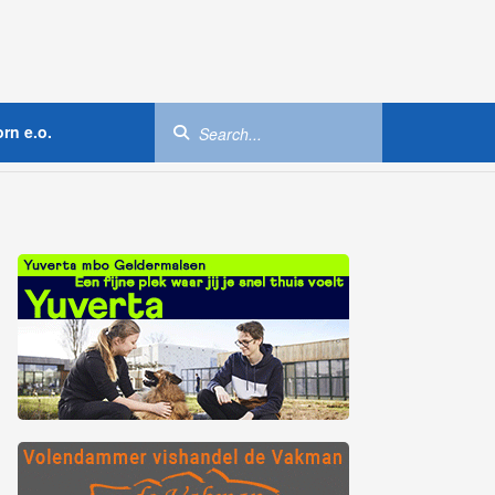
rn e.o.