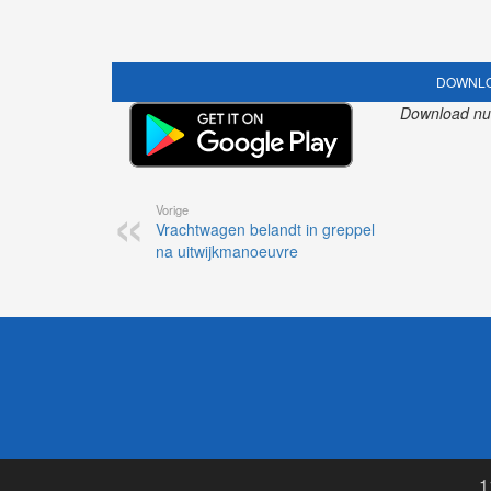
DOWNLO
Download nu o
Vorige
Vrachtwagen belandt in greppel
na uitwijkmanoeuvre
1