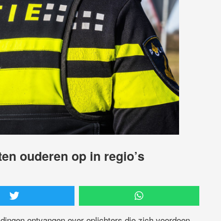
n ouderen op in regio’s
ldingen ontvangen over oplichters die zich voordoen