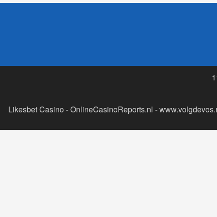
1
Likesbet Casino
-
OnlineCasinoReports.nl
-
www.volgdevos.