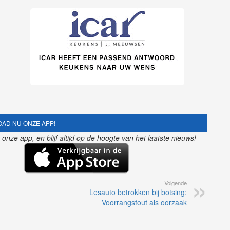
AD NU ONZE APP!
nze app, en blijf altijd op de hoogte van het laatste nieuws!
Volgende
Lesauto betrokken bij botsing:
Voorrangsfout als oorzaak