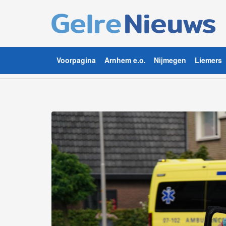
Voorpagina
Arnhem e.o.
Nijmegen
Liemers