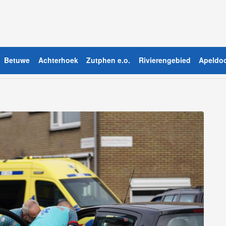
Betuwe
Achterhoek
Zutphen e.o.
Rivierengebied
Apeldoo