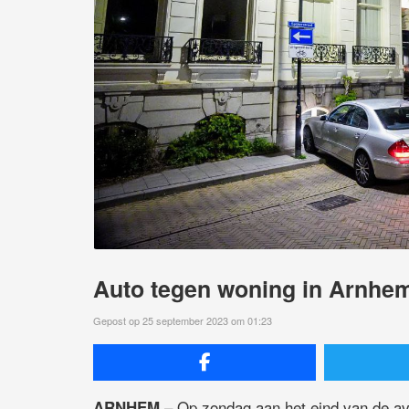
Auto tegen woning in Arnhe
Gepost op 25 september 2023 om 01:23
– Op zondag aan het eind van de av
ARNHEM