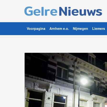
Voorpagina
Arnhem e.o.
Nijmegen
Liemers