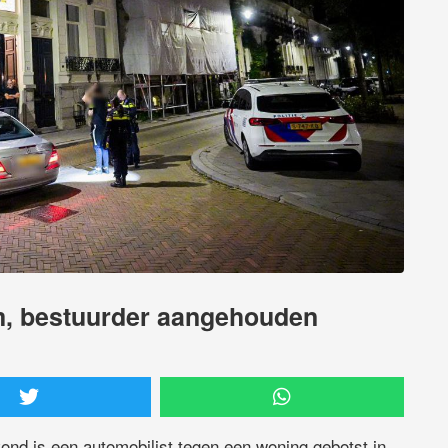
m, bestuurder aangehouden
ond is een automobilist tegen een woning gebotst in