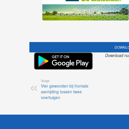
DOWNLO
Download nu o
Vorige
Vier gewonden bij frontale
aanrijding tussen twee
voertuigen