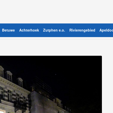
Betuwe
Achterhoek
Zutphen e.o.
Rivierengebied
Apeldoo