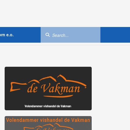
rn e.o.