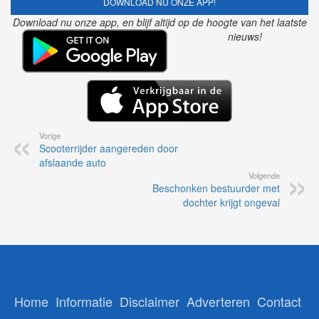
DOWNLOAD NU ONZE APP!
Download nu onze app, en blijf altijd op de hoogte van het laatste
nieuws!
Vorige
Scooterrijder aangereden door
afslaande auto
Volgende
Beschonken bestuurder met
dochter krijgt ongeval
Home
Informatie
Disclaimer
Adverteren
Contact