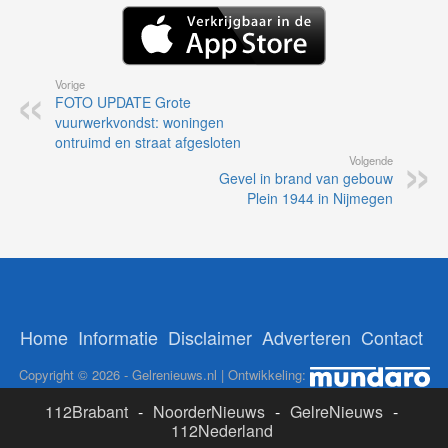
Vorige
FOTO UPDATE Grote
vuurwerkvondst: woningen
ontruimd en straat afgesloten
Volgende
Gevel in brand van gebouw
Plein 1944 in Nijmegen
Home
Informatie
Disclaimer
Adverteren
Contact
Copyright © 2026 - Gelrenieuws.nl | Ontwikkeling:
112Brabant
-
NoorderNieuws
-
GelreNieuws
-
112Nederland