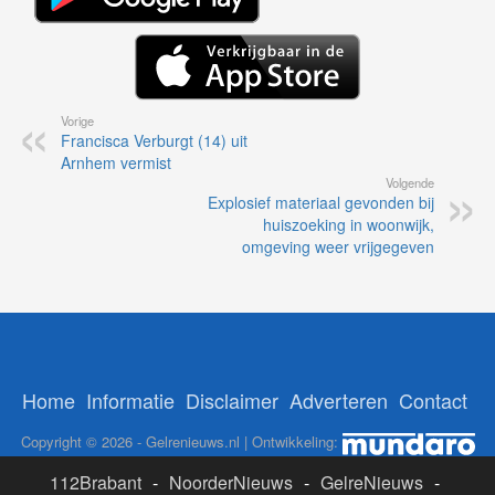
Vorige
Francisca Verburgt (14) uit
Arnhem vermist
Volgende
Explosief materiaal gevonden bij
huiszoeking in woonwijk,
omgeving weer vrijgegeven
Home
Informatie
Disclaimer
Adverteren
Contact
Copyright © 2026 - Gelrenieuws.nl | Ontwikkeling:
112Brabant
-
NoorderNieuws
-
GelreNieuws
-