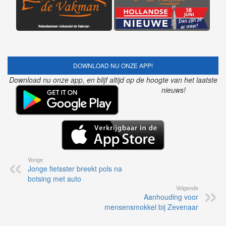
DOWNLOAD NU ONZE APP!
Download nu onze app, en blijf altijd op de hoogte van het laatste
nieuws!
Vorige
Jonge fietsster breekt pols na
botsing met auto
Volgende
Aanhouding voor
mensensmokkel bij Zevenaar