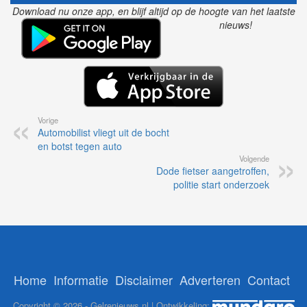
Download nu onze app, en blijf altijd op de hoogte van het laatste
nieuws!
Vorige
Automobilist vliegt uit de bocht
en botst tegen auto
Volgende
Dode fietser aangetroffen,
politie start onderzoek
Home
Informatie
Disclaimer
Adverteren
Contact
Copyright © 2026 - Gelrenieuws.nl | Ontwikkeling: