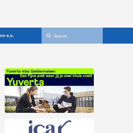
rn e.o.