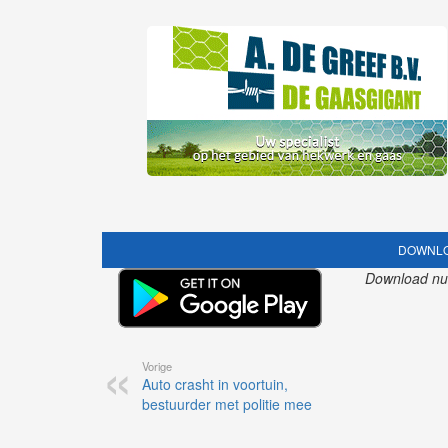
DOWNLO
Download nu o
Vorige
Auto crasht in voortuin,
bestuurder met politie mee