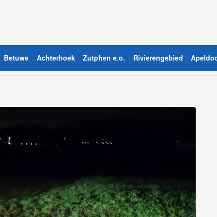
Betuwe
Achterhoek
Zutphen e.o.
Rivierengebied
Apeldoo