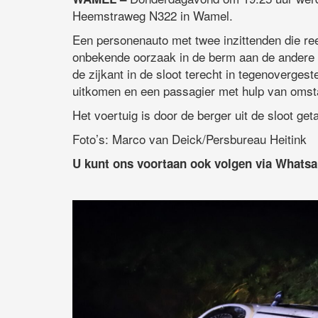
Heemstraweg N322 in Wamel.
Een personenauto met twee inzittenden die re
onbekende oorzaak in de berm aan de andere 
de zijkant in de sloot terecht in tegenovergest
uitkomen en een passagier met hulp van omsta
Het voertuig is door de berger uit de sloot get
Foto’s: Marco van Deick/Persbureau Heitink
U kunt ons voortaan ook volgen via Whats