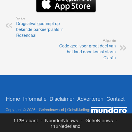
Vorige
Drugsafval gedumpt op
bekende parkeerplaats in
Rozendaal
Volgende
Code geel voor groot deel van
het land door komst storm
Ciarán
Home
Informatie
Disclaimer
Adverteren
Contact
Copyright © 2026 - Gelrenieuws.nl | Ontwikkeling:
112Brabant
-
NoorderNieuws
-
GelreNieuws
-
112Nederland