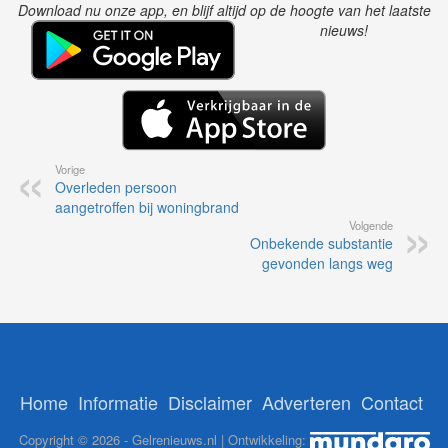
Download nu onze app, en blijf altijd op de hoogte van het laatste
nieuws!
Vorige
Overleden persoon
aangetroffen bij woningbrand
Volgende
Onbekende substantie
gevonden langs weg
Home
Informatie
Disclaimer
Adverteren
Contact
Copyright © 2026 - Gelrenieuws.nl | Ontwikkeling: