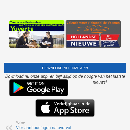
DOWNLOAD NU ONZE APP!
Download nu onze app, en blijf altijd op de hoogte van het laatste
nieuws!
Vorige
Vier aanhoudingen na overval