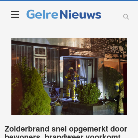
Zolderbrand snel opgemerkt door
bewoners, brandweer voorkomt