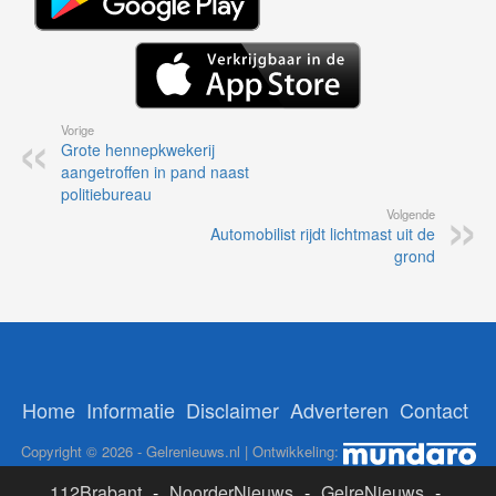
Vorige
Grote hennepkwekerij
aangetroffen in pand naast
politiebureau
Volgende
Automobilist rijdt lichtmast uit de
grond
Home
Informatie
Disclaimer
Adverteren
Contact
Copyright © 2026 - Gelrenieuws.nl | Ontwikkeling:
112Brabant
-
NoorderNieuws
-
GelreNieuws
-